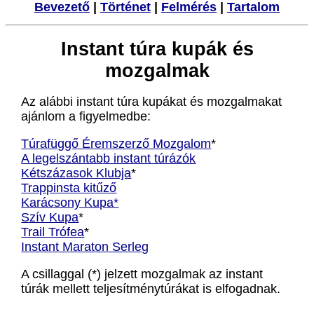
Bevezető
|
Történet
|
Felmérés
|
Tartalom
Instant túra kupák és
mozgalmak
Az alábbi instant túra kupákat és mozgalmakat
ajánlom a figyelmedbe:
Túrafüggő Éremszerző Mozgalom
*
A legelszántabb instant túrázók
Kétszázasok Klubja
*
Trappinsta kitűző
Karácsony Kupa*
Szív Kupa
*
Trail Trófea
*
Instant Maraton Serleg
A csillaggal (*) jelzett mozgalmak az instant
túrák mellett teljesítménytúrákat is elfogadnak.